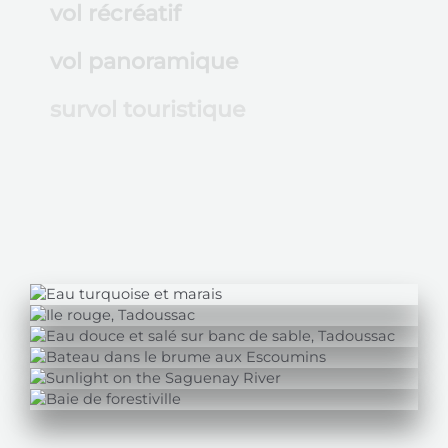
vol récréatif
vol panoramique
survol touristique